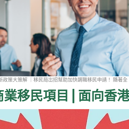
T 新政策大策解 ｜移民局岀招幫助加快調職移民申請！ 隨著全 [
業移民項目 | 面向香