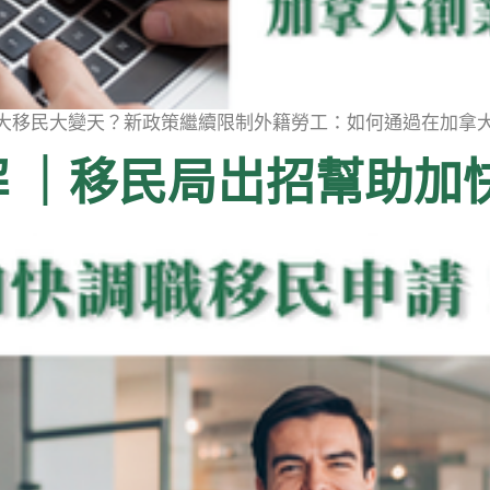
加拿大移民大變天？新政策繼續限制外籍勞工：如何通過在加拿大創
策解 ｜移民局岀招幫助