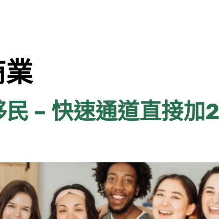
們
會員訂閱
創思服務
創思網絡
分享日誌
商業
民 – 快速通道直接加